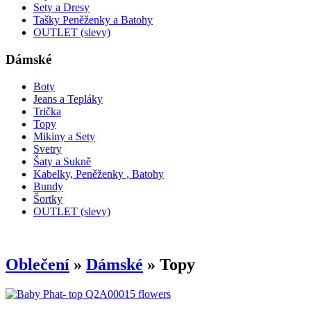
Sety a Dresy
Tašky Peněženky a Batohy
OUTLET (slevy)
Dámské
Boty
Jeans a Tepláky
Trička
Topy
Mikiny a Sety
Svetry
Šaty a Sukně
Kabelky, Peněženky , Batohy
Bundy
Šortky
OUTLET (slevy)
Oblečení
»
Dámské
» Topy