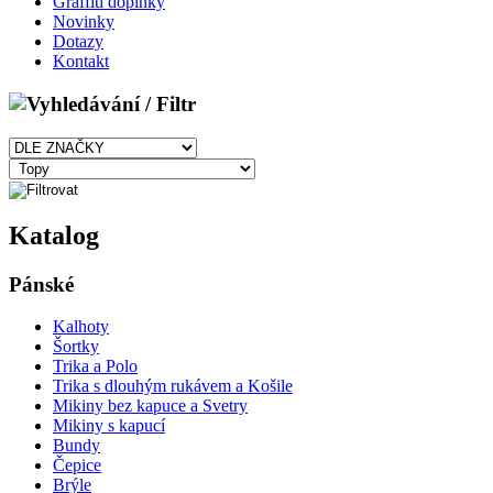
Graffiti doplňky
Novinky
Dotazy
Kontakt
Katalog
Pánské
Kalhoty
Šortky
Trika a Polo
Trika s dlouhým rukávem a Košile
Mikiny bez kapuce a Svetry
Mikiny s kapucí
Bundy
Čepice
Brýle