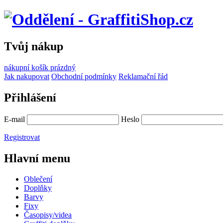
Tvůj nákup
nákupní košík
prázdný
Jak nakupovat
Obchodní podmínky
Reklamační řád
Přihlášení
E-mail
Heslo
Registrovat
Hlavní menu
Oblečení
Doplňky
Barvy
Fixy
Časopisy/videa