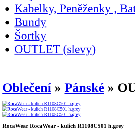
Kabelky, Peněženky , Ba
Bundy
Šortky
OUTLET (slevy)
Oblečení
»
Pánské
» OU
RocaWear
RocaWear - kulich R1108C501 h.grey